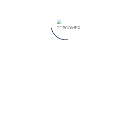
Somos los líderes en logística, moviendo cargas
con eficiencia de origen a destino.
¿Qué nos diferencia?
Nuestros servicios