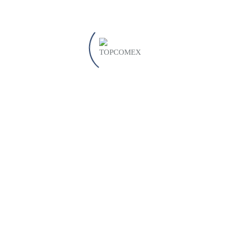
COMEX
Somos los líderes en logística, moviendo cargas
con eficiencia de origen a destino.
¿Qué nos diferencia?
Nuestros servicios